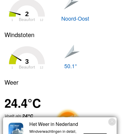
2
Noord-Oost
Beaufort
1
12
Windstoten
3
50.1°
Beaufort
1
12
Weer
24.4°C
Voelt als
24°C
Het Weer in Nederland
Licht bewolkt
Windverwachtingen in detail,