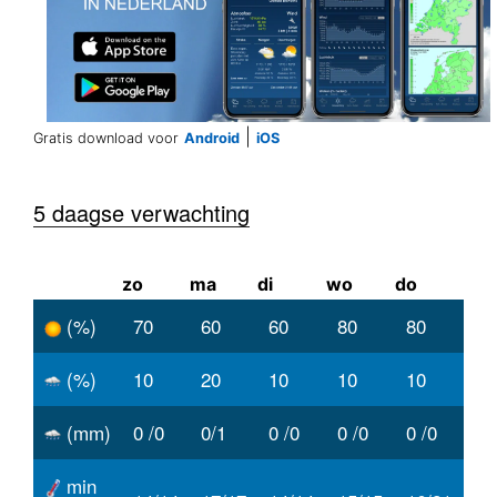
|
Gratis download voor
Android
iOS
5 daagse verwachting
zo
ma
di
wo
do
(%)
70
60
60
80
80
(%)
10
20
10
10
10
(mm)
0 /0
0/1
0 /0
0 /0
0 /0
min