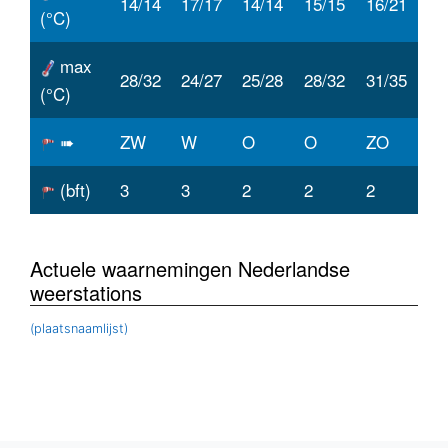
14/14
17/17
14/14
15/15
16/21
(°C)
max
28/32
24/27
25/28
28/32
31/35
(°C)
➠
ZW
W
O
O
ZO
(bft)
3
3
2
2
2
Actuele waarnemingen Nederlandse
weerstations
(plaatsnaamlijst)