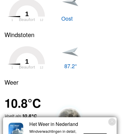
1
Oost
Beaufort
1
12
Windstoten
1
87.2°
Beaufort
1
12
Weer
10.8°C
Voelt als
10.8°C
Het Weer in Nederland
Licht bewolkt
Windverwachtingen in detail,