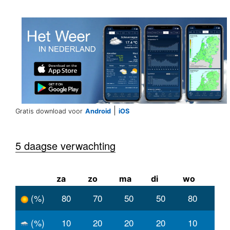
|
Gratis download voor
Android
iOS
5 daagse verwachting
za
zo
ma
di
wo
(%)
80
70
50
50
80
(%)
10
20
20
20
10