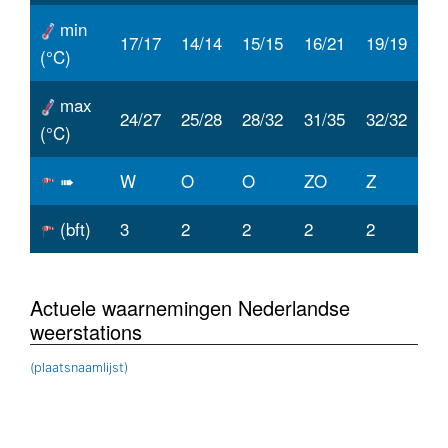
min
17/17
14/14
15/15
16/21
19/19
(°C)
max
24/27
25/28
28/32
31/35
32/32
(°C)
➠
W
O
O
ZO
Z
(bft)
3
2
2
2
2
Actuele waarnemingen Nederlandse
weerstations
(plaatsnaamlijst)