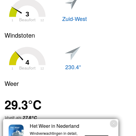
3
Zuid-West
Beaufort
1
12
Windstoten
4
230.4°
Beaufort
1
12
Weer
29.3°C
Voelt als
27.8°C
Het Weer in Nederland
Zwaar
Windverwachtingen in detail,