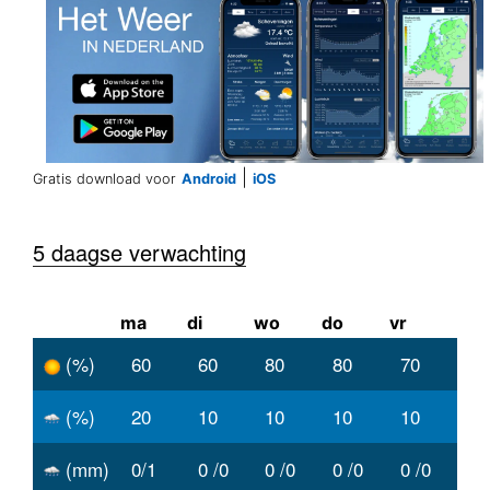
|
Gratis download voor
Android
iOS
5 daagse verwachting
ma
di
wo
do
vr
(%)
60
60
80
80
70
(%)
20
10
10
10
10
(mm)
0/1
0 /0
0 /0
0 /0
0 /0