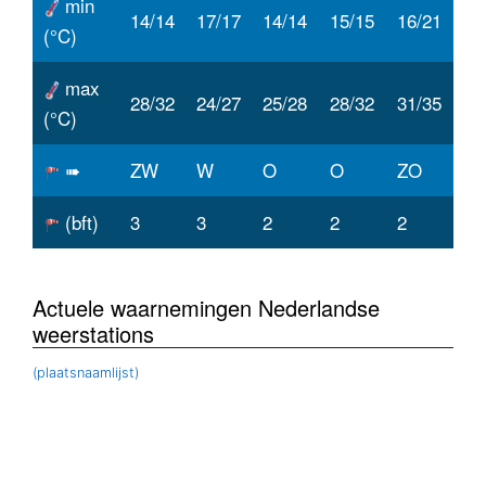
min
14/14
17/17
14/14
15/15
16/21
(°C)
max
28/32
24/27
25/28
28/32
31/35
(°C)
➠
ZW
W
O
O
ZO
(bft)
3
3
2
2
2
Actuele waarnemingen Nederlandse
weerstations
(plaatsnaamlijst)