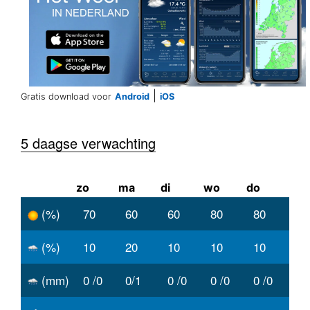
|
Gratis download voor
Android
iOS
5 daagse verwachting
zo
ma
di
wo
do
(%)
70
60
60
80
80
(%)
10
20
10
10
10
(mm)
0 /0
0/1
0 /0
0 /0
0 /0