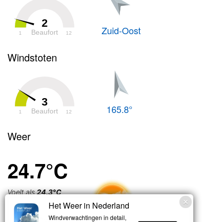
2
Zuid-Oost
Beaufort
1
12
Windstoten
3
165.8°
Beaufort
1
12
Weer
24.7°C
Voelt als
24.3°C
Het Weer in Nederland
Licht bewolkt
Windverwachtingen in detail,