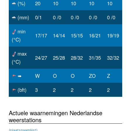
(%)
20
10
10
10
10
(mm)
0/1
0 /0
0 /0
0 /0
0 /0
min
17/17
14/14
15/15
16/21
19/19
(°C)
max
24/27
25/28
28/32
31/35
32/32
(°C)
➠
W
O
O
ZO
Z
(bft)
3
2
2
2
2
Actuele waarnemingen Nederlandse
weerstations
(plaatsnaamlijst)