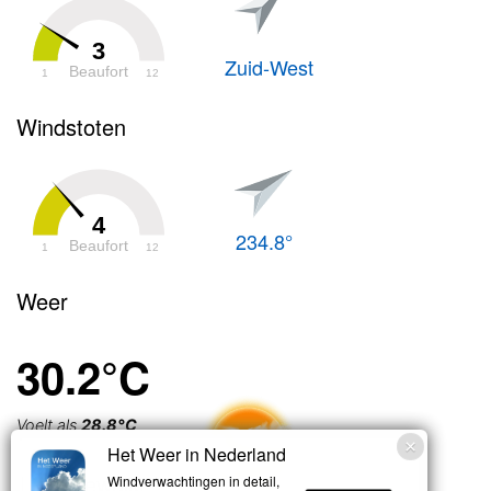
3
Zuid-West
Beaufort
1
12
Windstoten
4
234.8°
Beaufort
1
12
Weer
30.2°C
Voelt als
28.8°C
Het Weer in Nederland
Licht bewolkt
Windverwachtingen in detail,