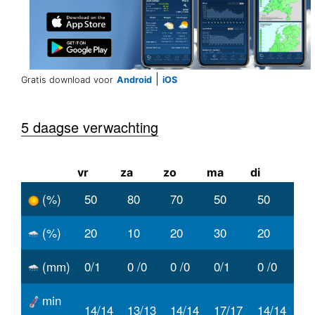
|
Gratis download voor
Android
iOS
5 daagse verwachting
vr
za
zo
ma
di
(%)
50
80
70
50
50
(%)
20
10
20
30
20
(mm)
0/1
0 /0
0 /0
0/1
0 /0
min
14/14
13/13
14/14
17/17
14/14