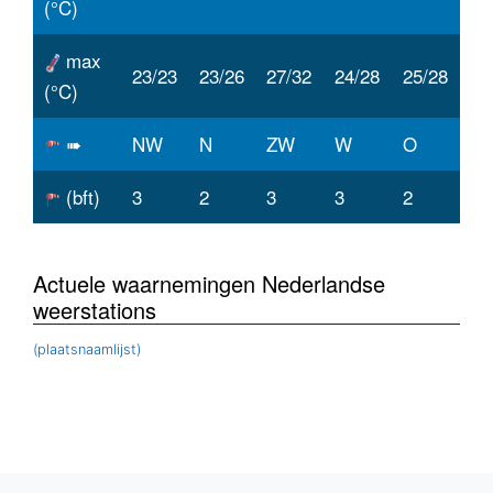
(°C)
max
23/23
23/26
27/32
24/28
25/28
(°C)
➠
NW
N
ZW
W
O
(bft)
3
2
3
3
2
Actuele waarnemingen Nederlandse
weerstations
(plaatsnaamlijst)