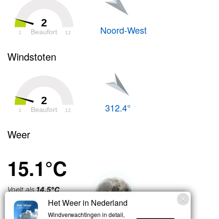
2
Noord-West
Beaufort
1
12
Windstoten
2
312.4°
Beaufort
1
12
Weer
15.1°C
Voelt als
14.5°C
Het Weer in Nederland
Licht bewolkt
Windverwachtingen in detail,