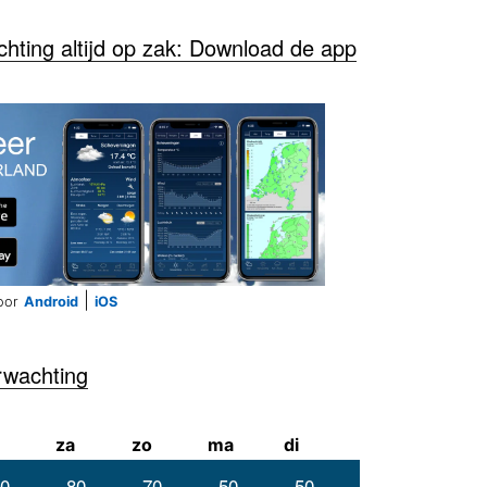
ting altijd op zak: Download de app
|
oor
Android
iOS
rwachting
za
zo
ma
di
0
80
70
50
50