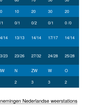
0
10
20
30
20
/1
0/1
0/2
0/1
0 /0
4/14
13/13
14/14
17/17
14/14
3/23
23/26
27/32
24/28
25/28
NW
N
ZW
W
O
2
3
3
2
rnemingen Nederlandse weerstations