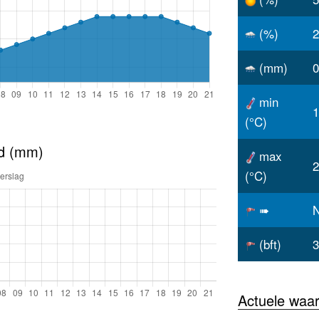
(%)
2
(mm)
0
min
1
(°C)
ld (mm)
max
2
(°C)
➠
(bft)
3
Actuele waa