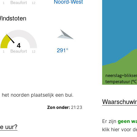
Noord-West
Beaufort
1
12
indstoten
4
291°
Beaufort
1
12
 het noorden plaatselijk een bui.
Waarschuwi
Zon onder:
21:23
Er zijn
geen w
de uur?
klik hier voor