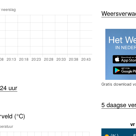
Weersverwach
Gratis download v
24 uur
5 daagse ve
veld (°C)
vr
(%)
5