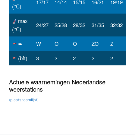
17/17
14/14
15/15
16/21
19/19
(°C)
max
24/27
25/28
28/32
31/35
32/32
(°C)
➠
W
O
O
ZO
Z
(bft)
3
2
2
2
2
Actuele waarnemingen Nederlandse
weerstations
(plaatsnaamlijst)