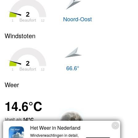
2
Noord-Oost
Beaufort
1
12
Windstoten
2
66.6°
Beaufort
1
12
Weer
14.6°C
Voelt als
14°C
Het Weer in Nederland
Licht bewolkt
Windverwachtingen in detail,