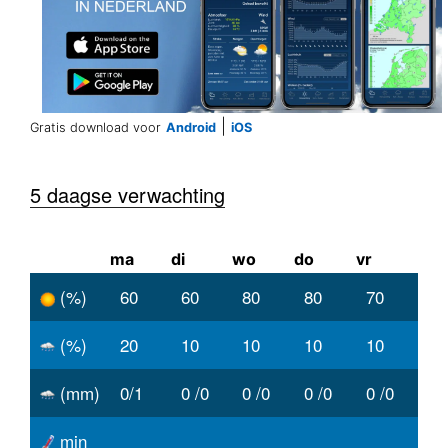
|
Gratis download voor
Android
iOS
5 daagse verwachting
ma
di
wo
do
vr
(%)
60
60
80
80
70
(%)
20
10
10
10
10
(mm)
0/1
0 /0
0 /0
0 /0
0 /0
min