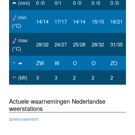
(mm)
0 /0
0/1
0 /0
0 /0
0 /0
min
14/14
17/17
14/14
15/15
16/21
(°C)
max
28/32
24/27
25/28
28/32
31/35
(°C)
➠
ZW
W
O
O
ZO
(bft)
3
3
2
2
2
Actuele waarnemingen Nederlandse
weerstations
(plaatsnaamlijst)