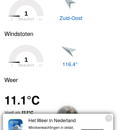
1
Zuid-Oost
Beaufort
1
12
Windstoten
1
116.4°
Beaufort
1
12
Weer
11.1°C
Voelt als
11.1°C
Het Weer in Nederland
Licht bewolkt
Windverwachtingen in detail,