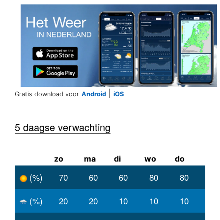
|
Gratis download voor
Android
iOS
5 daagse verwachting
zo
ma
di
wo
do
(%)
70
60
60
80
80
(%)
20
20
10
10
10