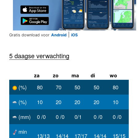
|
Gratis download voor
Android
iOS
5 daagse verwachting
za
zo
ma
di
wo
(%)
80
70
50
50
80
(%)
10
20
20
20
10
(mm)
0 /0
0 /0
0/1
0 /0
0 /0
min
13/13
14/14
17/17
14/14
15/15