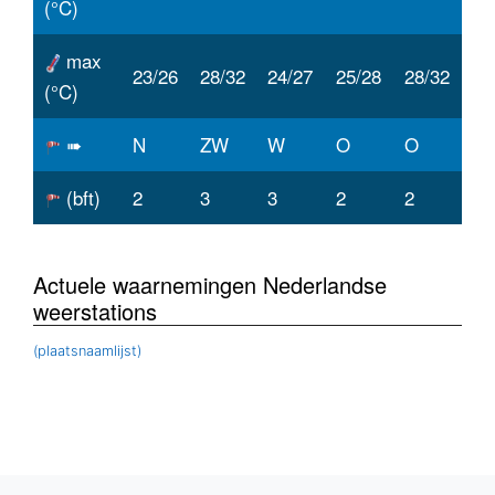
(°C)
max
23/26
28/32
24/27
25/28
28/32
(°C)
➠
N
ZW
W
O
O
(bft)
2
3
3
2
2
Actuele waarnemingen Nederlandse
weerstations
(plaatsnaamlijst)