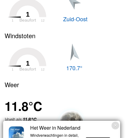
1
Zuid-Oost
Beaufort
1
12
Windstoten
1
170.7°
Beaufort
1
12
Weer
11.8°C
Voelt als
11.8°C
Het Weer in Nederland
Licht bewolkt
Windverwachtingen in detail,