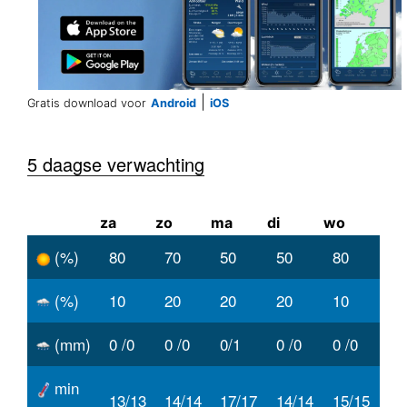
|
Gratis download voor
Android
iOS
5 daagse verwachting
za
zo
ma
di
wo
(%)
80
70
50
50
80
(%)
10
20
20
20
10
(mm)
0 /0
0 /0
0/1
0 /0
0 /0
min
13/13
14/14
17/17
14/14
15/15