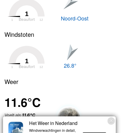
1
Noord-Oost
Beaufort
1
12
Windstoten
1
26.8°
Beaufort
1
12
Weer
11.6°C
Voelt als
11.6°C
Het Weer in Nederland
Licht bewolkt
Windverwachtingen in detail,