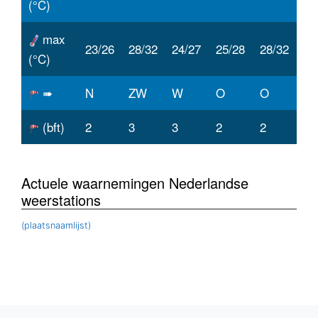
(°C)
max
23/26
28/32
24/27
25/28
28/32
(°C)
➠
N
ZW
W
O
O
(bft)
2
3
3
2
2
Actuele waarnemingen Nederlandse
weerstations
(plaatsnaamlijst)