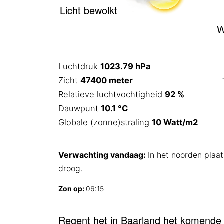
Licht bewolkt
W
Luchtdruk
1023.79 hPa
Zicht
47400 meter
Relatieve luchtvochtigheid
92 %
Dauwpunt
10.1 °C
Globale (zonne)straling
10 Watt/m2
Verwachting vandaag:
In het noorden plaat
droog.
Zon op:
06:15
Regent het in Baarland het komende