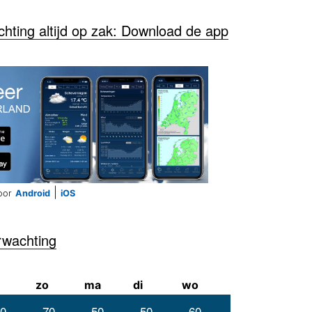
ting altijd op zak: Download de app
|
oor
Android
iOS
rwachting
zo
ma
di
wo
0
70
50
50
60