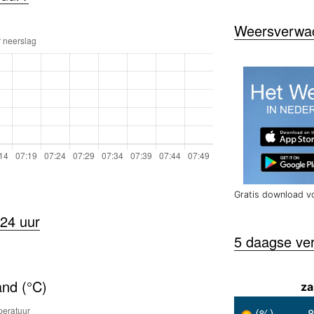
Weersverwach
Gratis download v
24 uur
5 daagse ve
and (°C)
za
(%)
8