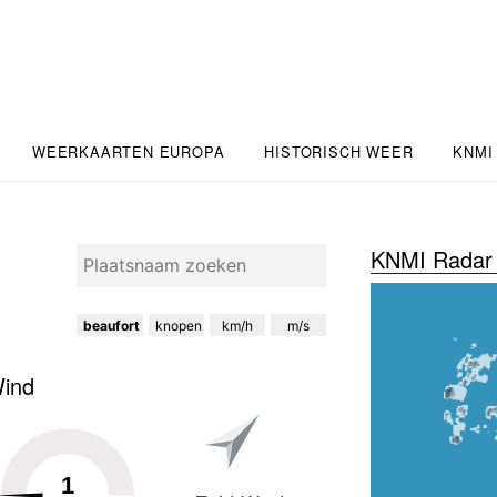
WEERKAARTEN EUROPA
HISTORISCH WEER
KNMI
KNMI Radar 
beaufort
knopen
km/h
m/s
ind
1