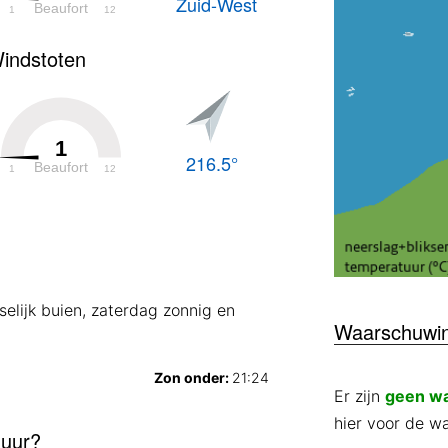
Zuid-West
Beaufort
1
12
indstoten
1
216.5°
Beaufort
1
12
selijk buien, zaterdag zonnig en
Waarschuwi
Zon onder:
21:24
Er zijn
geen w
hier voor de w
 uur?