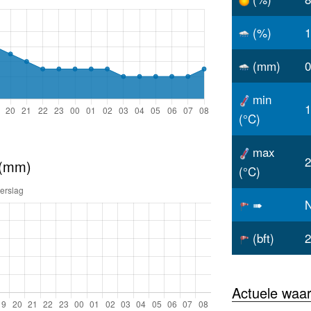
(%)
1
(mm)
0
min
1
(°C)
max
2
 (mm)
(°C)
➠
(bft)
2
Actuele waa