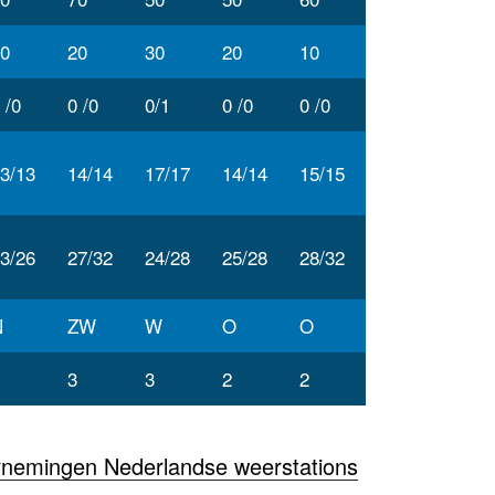
0
20
30
20
10
 /0
0 /0
0/1
0 /0
0 /0
3/13
14/14
17/17
14/14
15/15
3/26
27/32
24/28
25/28
28/32
N
ZW
W
O
O
3
3
2
2
rnemingen Nederlandse weerstations