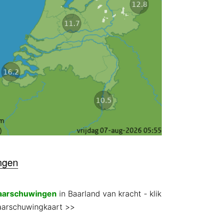
ngen
aarschuwingen
in Baarland van kracht
- klik
aarschuwingkaart >>