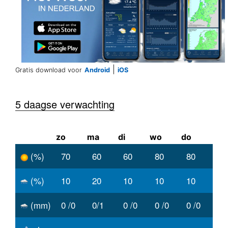
|
Gratis download voor
Android
iOS
5 daagse verwachting
zo
ma
di
wo
do
(%)
70
60
60
80
80
(%)
10
20
10
10
10
(mm)
0 /0
0/1
0 /0
0 /0
0 /0