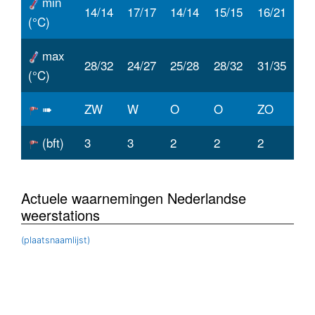
min
14/14
17/17
14/14
15/15
16/21
(°C)
max
28/32
24/27
25/28
28/32
31/35
(°C)
➠
ZW
W
O
O
ZO
(bft)
3
3
2
2
2
Actuele waarnemingen Nederlandse
weerstations
(plaatsnaamlijst)