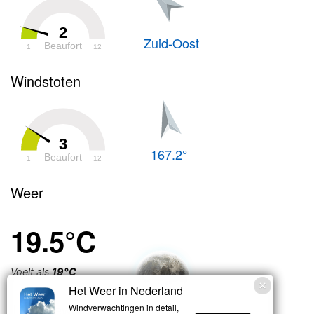
2
Zuid-Oost
Beaufort
1
12
Windstoten
3
167.2°
Beaufort
1
12
Weer
19.5°C
Voelt als
19°C
Het Weer in Nederland
Licht bewolkt
Windverwachtingen in detail,