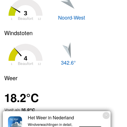
3
Noord-West
Beaufort
1
12
Windstoten
4
342.6°
Beaufort
1
12
Weer
18.2°C
Voelt als
16.9°C
Het Weer in Nederland
Zwaar
Windverwachtingen in detail,