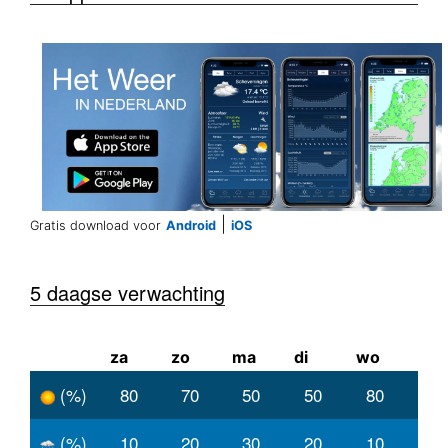
|
Gratis download voor
Android
iOS
5 daagse verwachting
za
zo
ma
di
wo
(%)
80
70
50
50
80
(%)
10
20
30
20
10