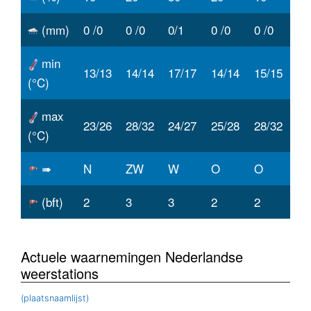
(mm)
0 /0
0 /0
0/1
0 /0
0 /0
min
13/13
14/14
17/17
14/14
15/15
(°C)
max
23/26
28/32
24/27
25/28
28/32
(°C)
➠
N
ZW
W
O
O
(bft)
2
3
3
2
2
Actuele waarnemingen Nederlandse
weerstations
(plaatsnaamlijst)