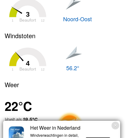
3
Noord-Oost
Beaufort
1
12
Windstoten
4
56.2°
Beaufort
1
12
Weer
22°C
Voelt als
19.5°C
Het Weer in Nederland
Licht bewolkt
Windverwachtingen in detail,