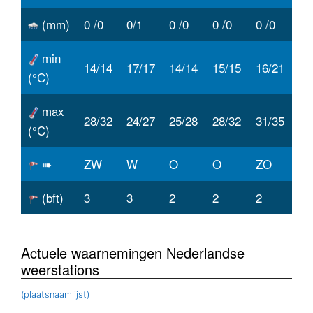
(mm)
0 /0
0/1
0 /0
0 /0
0 /0
min
14/14
17/17
14/14
15/15
16/21
(°C)
max
28/32
24/27
25/28
28/32
31/35
(°C)
➠
ZW
W
O
O
ZO
(bft)
3
3
2
2
2
Actuele waarnemingen Nederlandse
weerstations
(plaatsnaamlijst)