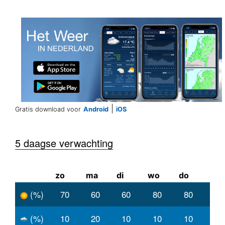
|
Gratis download voor
Android
iOS
5 daagse verwachting
zo
ma
di
wo
do
(%)
70
60
60
80
80
(%)
10
20
10
10
10