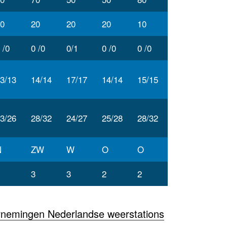
0
20
20
20
10
 /0
0 /0
0/1
0 /0
0 /0
3/13
14/14
17/17
14/14
15/15
3/26
28/32
24/27
25/28
28/32
N
ZW
W
O
O
3
3
2
2
rnemingen Nederlandse weerstations