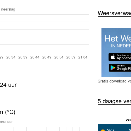
Weersverwach
Gratis download v
24 uur
5 daagse ve
m (°C)
za
(%)
8