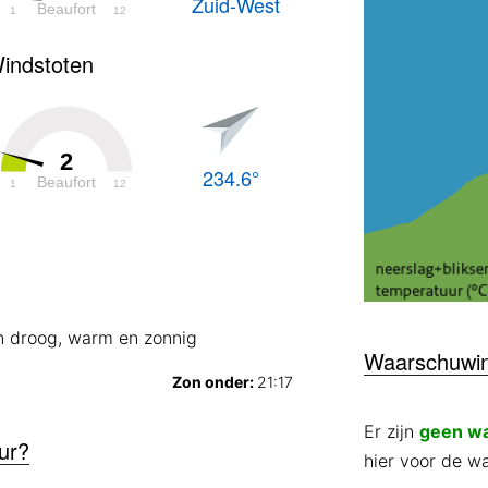
Zuid-West
Beaufort
1
12
indstoten
2
234.6°
Beaufort
1
12
n droog, warm en zonnig
Waarschuwi
Zon onder:
21:17
Er zijn
geen w
ur?
hier voor de w