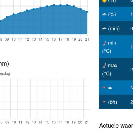
(%)
1
(mm)
0
min
1
(°C)
(mm)
max
2
(°C)
➠
(bft)
2
Actuele waa