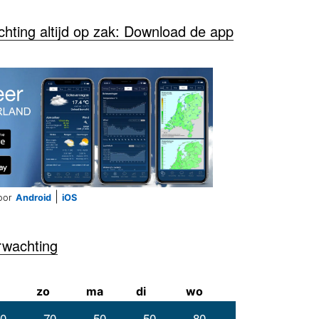
ting altijd op zak: Download de app
|
oor
Android
iOS
rwachting
zo
ma
di
wo
0
70
50
50
80