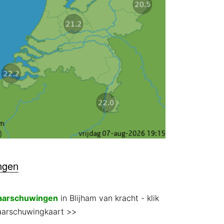
ngen
aarschuwingen
in Blijham van kracht
- klik
aarschuwingkaart >>