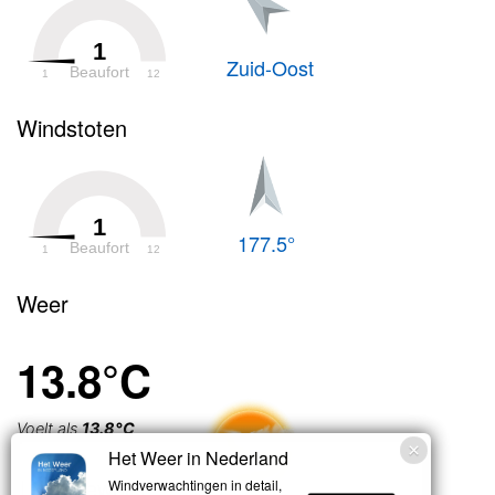
1
Zuid-Oost
Beaufort
1
12
Windstoten
1
177.5°
Beaufort
1
12
Weer
13.8°C
Voelt als
13.8°C
Het Weer in Nederland
Licht bewolkt
Windverwachtingen in detail,