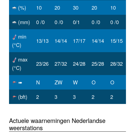
(%)
10
20
30
20
10
(mm)
0 /0
0 /0
0/1
0 /0
0 /0
min
13/13
14/14
17/17
14/14
15/15
(°C)
max
23/26
27/32
24/28
25/28
28/32
(°C)
➠
N
ZW
W
O
O
(bft)
2
3
3
2
2
Actuele waarnemingen Nederlandse
weerstations