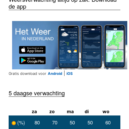
de app
|
Gratis download voor
Android
iOS
5 daagse verwachting
za
zo
ma
di
wo
(%)
80
70
50
50
60