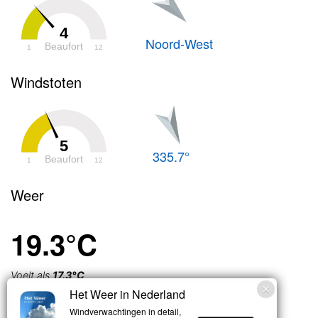
4
Noord-West
Beaufort
1
12
Windstoten
5
335.7°
Beaufort
1
12
Weer
19.3°C
Voelt als
17.3°C
Het Weer in Nederland
Zwaar
Windverwachtingen in detail,