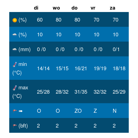
di
wo
do
vr
za
(%)
60
80
80
70
70
(%)
10
10
10
10
10
(mm)
0 /0
0 /0
0 /0
0 /0
0/1
min
14/14
15/15
16/21
19/19
18/18
(°C)
max
25/28
28/32
31/35
32/32
25/29
(°C)
➠
O
O
ZO
Z
N
(bft)
2
2
2
2
2