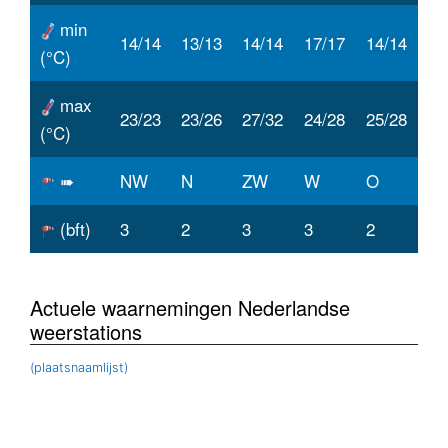
min
14/14
13/13
14/14
17/17
14/14
(°C)
max
23/23
23/26
27/32
24/28
25/28
(°C)
➠
NW
N
ZW
W
O
(bft)
3
2
3
3
2
Actuele waarnemingen Nederlandse
weerstations
(plaatsnaamlijst)