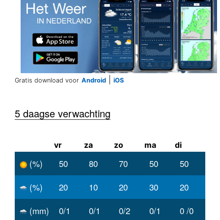
|
Gratis download voor
Android
iOS
5 daagse verwachting
vr
za
zo
ma
di
(%)
50
80
70
50
50
(%)
20
10
20
30
20
(mm)
0/1
0/1
0/2
0/1
0 /0