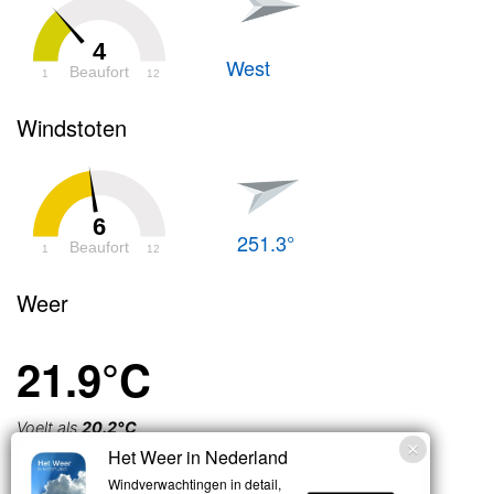
4
West
Beaufort
1
12
Windstoten
6
251.3°
Beaufort
1
12
Weer
21.9°C
Voelt als
20.2°C
Het Weer in Nederland
Zwaar
Windverwachtingen in detail,