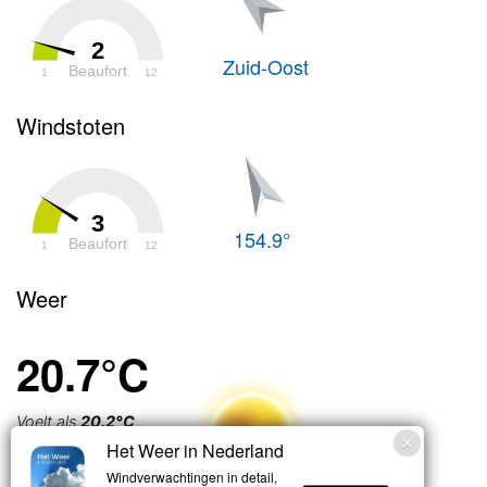
2
Zuid-Oost
Beaufort
1
12
Windstoten
3
154.9°
Beaufort
1
12
Weer
20.7°C
Voelt als
20.2°C
Het Weer in Nederland
Onbewolkt
Windverwachtingen in detail,