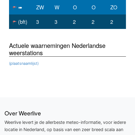
➠
ZW
W
O
O
ZO
(bft)
3
3
2
2
2
Actuele waarnemingen Nederlandse
weerstations
(plaatsnaamlijst)
Over Weerlive
Weerlive levert je de allerbeste meteo-informatie, voor iedere
locatie in Nederland, op basis van een zeer breed scala aan