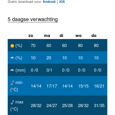
|
Gratis download voor
Android
iOS
5 daagse verwachting
zo
ma
di
wo
do
(%)
70
60
60
80
80
(%)
10
20
10
10
10
(mm)
0 /0
0/1
0 /0
0 /0
0 /0
min
14/14
17/17
14/14
15/15
16/21
(°C)
max
28/32
24/27
25/28
28/32
31/35
(°C)