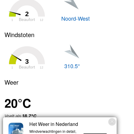
2
Noord-West
Beaufort
1
12
Windstoten
3
310.5°
Beaufort
1
12
Weer
20°C
Voelt als
18.7°C
Het Weer in Nederland
Zwaar
Windverwachtingen in detail,