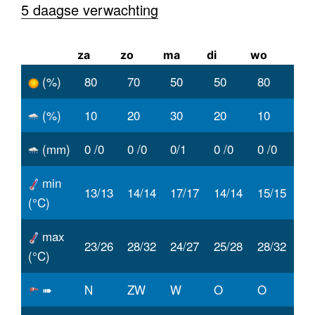
5 daagse verwachting
za
zo
ma
di
wo
(%)
80
70
50
50
80
(%)
10
20
30
20
10
(mm)
0 /0
0 /0
0/1
0 /0
0 /0
min
13/13
14/14
17/17
14/14
15/15
(°C)
max
23/26
28/32
24/27
25/28
28/32
(°C)
➠
N
ZW
W
O
O