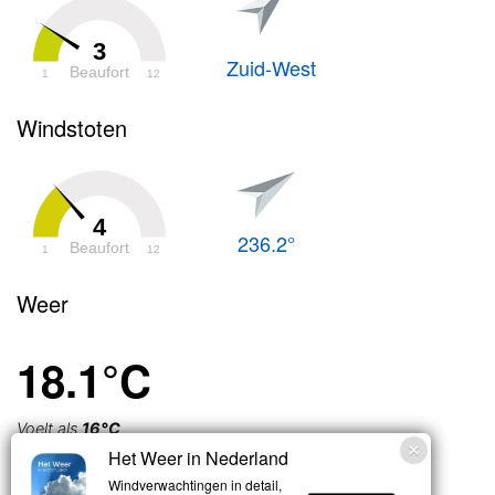
3
Zuid-West
Beaufort
1
12
Windstoten
4
236.2°
Beaufort
1
12
Weer
18.1°C
Voelt als
16°C
Het Weer in Nederland
Zwaar
Windverwachtingen in detail,