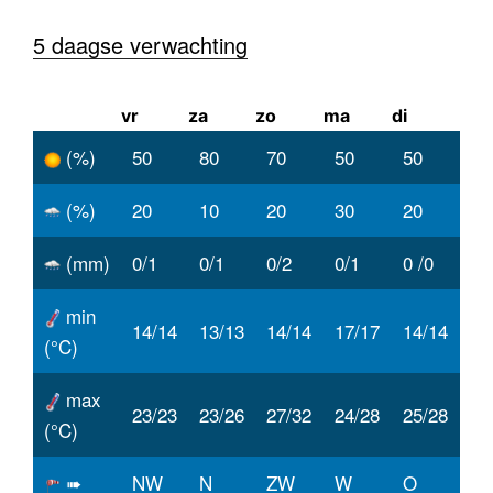
5 daagse verwachting
vr
za
zo
ma
di
(%)
50
80
70
50
50
(%)
20
10
20
30
20
(mm)
0/1
0/1
0/2
0/1
0 /0
min
14/14
13/13
14/14
17/17
14/14
(°C)
max
23/23
23/26
27/32
24/28
25/28
(°C)
➠
NW
N
ZW
W
O