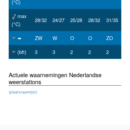
(°C)
max
28/32
24/27
25/28
28/32
31/35
(°C)
➠
ZW
W
O
O
ZO
(bft)
3
3
2
2
2
Actuele waarnemingen Nederlandse
weerstations
(plaatsnaamlijst)