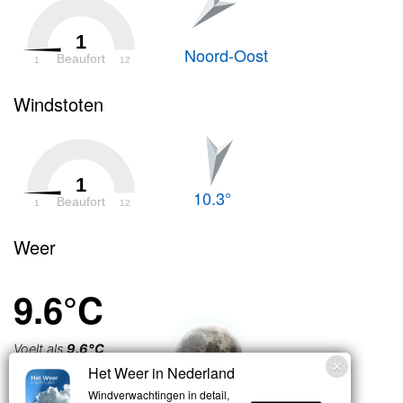
1
Noord-Oost
Beaufort
1
12
Windstoten
1
10.3°
Beaufort
1
12
Weer
9.6°C
Voelt als
9.6°C
Het Weer in Nederland
Licht bewolkt
Windverwachtingen in detail,