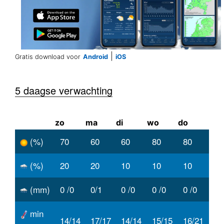
|
Gratis download voor
Android
iOS
5 daagse verwachting
zo
ma
di
wo
do
(%)
70
60
60
80
80
(%)
20
20
10
10
10
(mm)
0 /0
0/1
0 /0
0 /0
0 /0
min
14/14
17/17
14/14
15/15
16/21