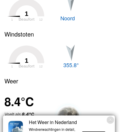
1
Noord
Beaufort
1
12
Windstoten
1
355.8°
Beaufort
1
12
Weer
8.4°C
Voelt als
8.4°C
Het Weer in Nederland
Licht bewolkt
Windverwachtingen in detail,