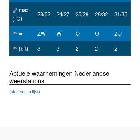
max
28/32
24/27
25/28
28/32
31/35
(°C)
➠
ZW
W
O
O
ZO
(bft)
3
3
2
2
2
Actuele waarnemingen Nederlandse
weerstations
(plaatsnaamlijst)