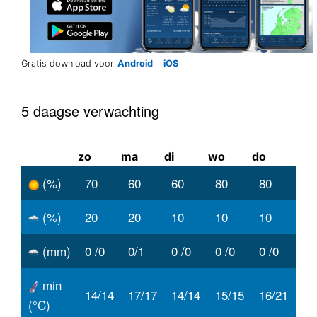
|
Gratis download voor
Android
iOS
5 daagse verwachting
zo
ma
di
wo
do
(%)
70
60
60
80
80
(%)
20
20
10
10
10
(mm)
0 /0
0/1
0 /0
0 /0
0 /0
min
14/14
17/17
14/14
15/15
16/21
(°C)