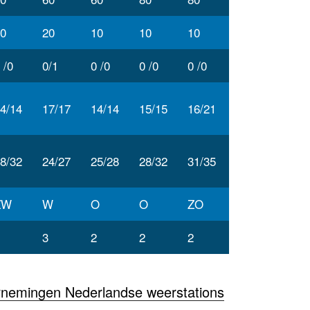
0
20
10
10
10
 /0
0/1
0 /0
0 /0
0 /0
4/14
17/17
14/14
15/15
16/21
8/32
24/27
25/28
28/32
31/35
ZW
W
O
O
ZO
3
2
2
2
rnemingen Nederlandse weerstations