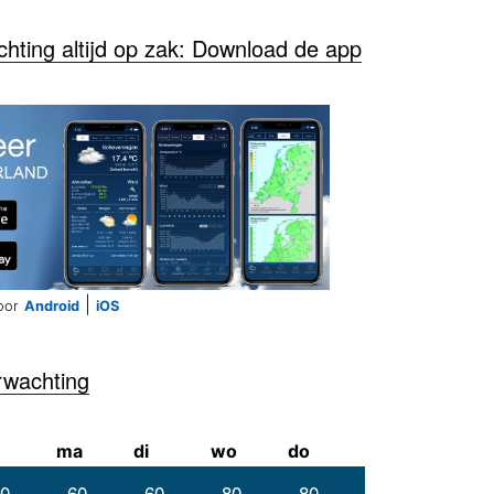
ting altijd op zak: Download de app
|
oor
Android
iOS
rwachting
ma
di
wo
do
0
60
60
80
80