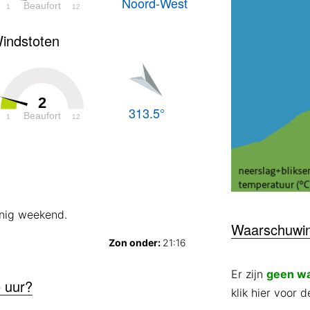
Noord-West
Beaufort
1
12
indstoten
2
313.5°
Beaufort
1
12
nig weekend.
Waarschuwi
Zon onder:
21:16
Er zijn
geen w
 uur?
klik hier voor