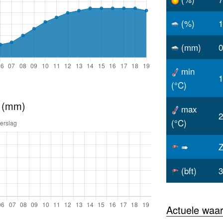
(%)
1
(mm)
0
min
1
(°C)
e (mm)
max
2
(°C)
➠
(bft)
3
Actuele waa