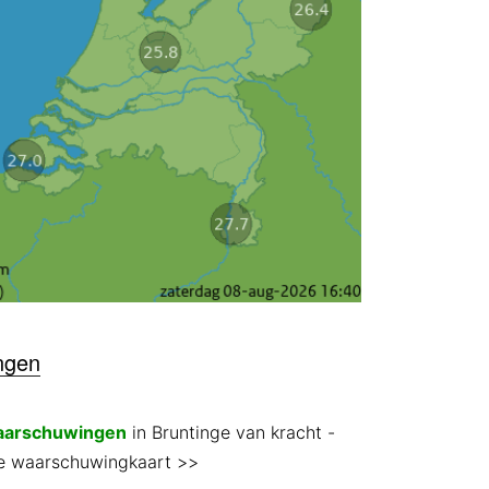
ngen
aarschuwingen
in Bruntinge van kracht
-
 de waarschuwingkaart >>