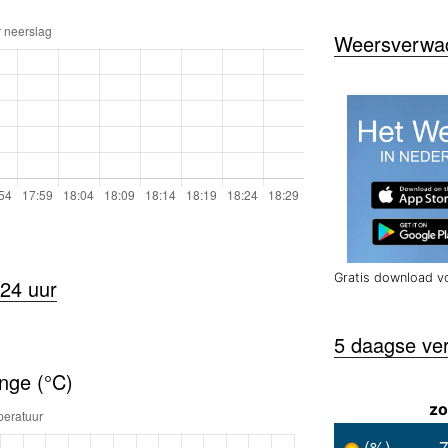
Weersverwach
Gratis download v
24 uur
5 daagse ve
nge (°C)
zo
(%)
7