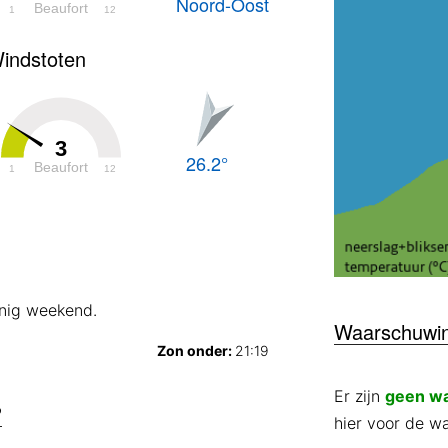
Noord-Oost
Beaufort
1
12
indstoten
3
26.2°
Beaufort
1
12
nig weekend.
Waarschuwi
Zon onder:
21:19
Er zijn
geen w
?
hier voor de w