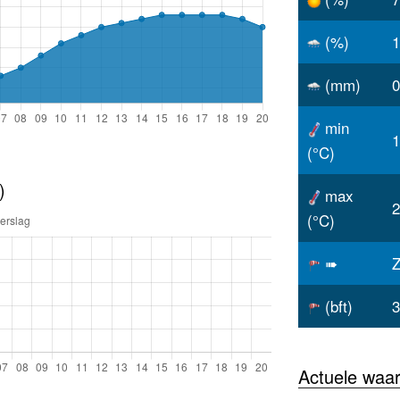
(%)
1
(mm)
0
min
1
(°C)
)
max
2
(°C)
➠
(bft)
3
Actuele waa