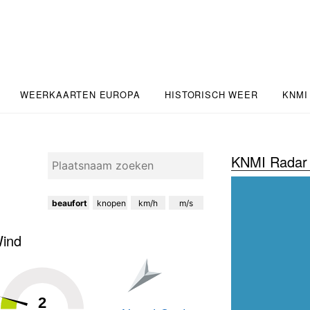
WEERKAARTEN EUROPA
HISTORISCH WEER
KNMI
KNMI Radar 
beaufort
knopen
km/h
m/s
ind
2