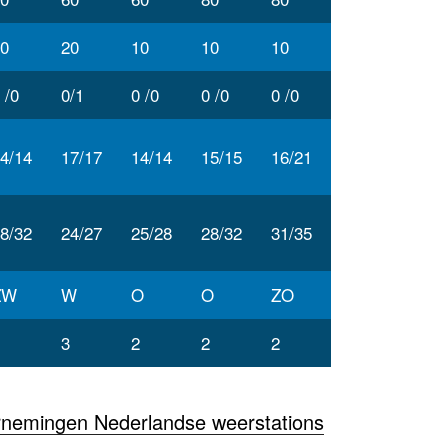
0
20
10
10
10
 /0
0/1
0 /0
0 /0
0 /0
4/14
17/17
14/14
15/15
16/21
8/32
24/27
25/28
28/32
31/35
ZW
W
O
O
ZO
3
2
2
2
rnemingen Nederlandse weerstations