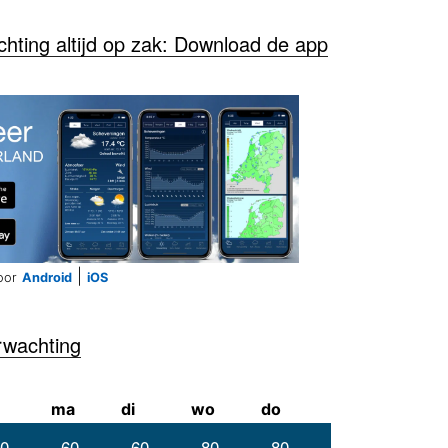
ting altijd op zak: Download de app
|
oor
Android
iOS
rwachting
ma
di
wo
do
0
60
60
80
80