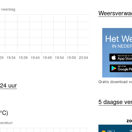
Weersverwach
Gratis download v
24 uur
5 daagse ve
(°C)
zo
(%)
7