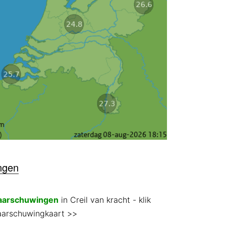
ngen
aarschuwingen
in Creil van kracht
- klik
aarschuwingkaart >>