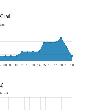
Creil
a)