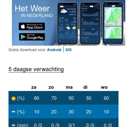
|
Gratis download voor
Android
iOS
5 daagse verwachting
za
zo
ma
di
wo
(%)
80
70
50
50
60
(%)
10
20
30
20
10
(mm)
0 /0
0 /0
0/1
0 /0
0 /0