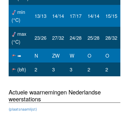
min
13/13
14/14
17/17
14/14
15/15
(°C)
max
23/26
27/32
24/28
25/28
28/32
(°C)
➠
N
ZW
W
O
O
(bft)
2
3
3
2
2
Actuele waarnemingen Nederlandse
weerstations
(plaatsnaamlijst)