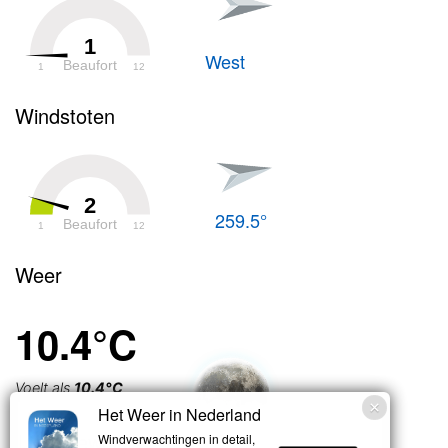
1
West
Beaufort
1
12
Windstoten
2
259.5°
Beaufort
1
12
Weer
10.4°C
Voelt als
10.4°C
Het Weer in Nederland
Licht bewolkt
Windverwachtingen in detail,