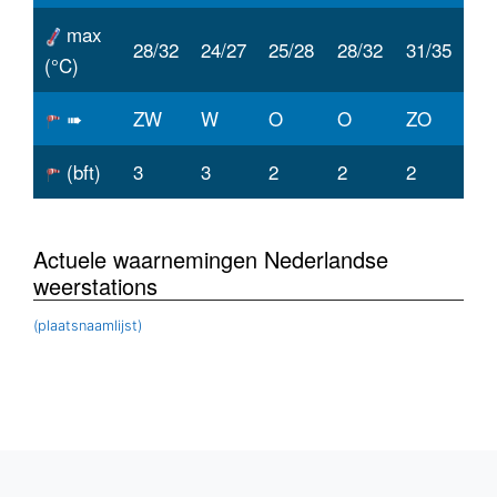
max
28/32
24/27
25/28
28/32
31/35
(°C)
➠
ZW
W
O
O
ZO
(bft)
3
3
2
2
2
Actuele waarnemingen Nederlandse
weerstations
(plaatsnaamlijst)