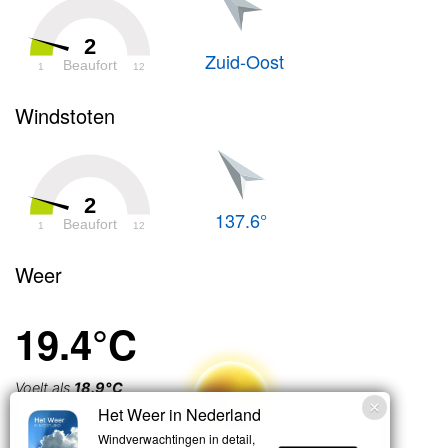
2
Zuid-Oost
Beaufort
1
12
Windstoten
2
137.6°
Beaufort
1
12
Weer
19.4°C
Voelt als
18.9°C
Het Weer in Nederland
Onbewolkt
Windverwachtingen in detail,