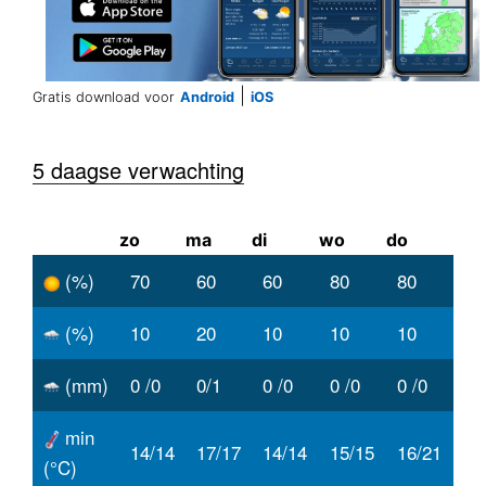
|
Gratis download voor
Android
iOS
5 daagse verwachting
zo
ma
di
wo
do
(%)
70
60
60
80
80
(%)
10
20
10
10
10
(mm)
0 /0
0/1
0 /0
0 /0
0 /0
min
14/14
17/17
14/14
15/15
16/21
(°C)