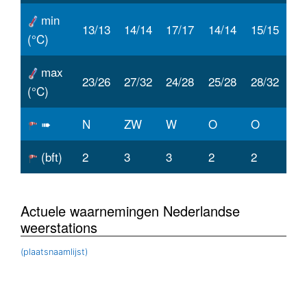
min
13/13
14/14
17/17
14/14
15/15
(°C)
max
23/26
27/32
24/28
25/28
28/32
(°C)
➠
N
ZW
W
O
O
(bft)
2
3
3
2
2
Actuele waarnemingen Nederlandse
weerstations
(plaatsnaamlijst)