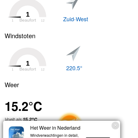
1
Zuid-West
Beaufort
1
12
Windstoten
1
220.5°
Beaufort
1
12
Weer
15.2°C
Voelt als
15.2°C
Het Weer in Nederland
Licht bewolkt
Windverwachtingen in detail,