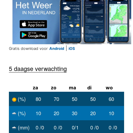
|
Gratis download voor
Android
iOS
5 daagse verwachting
za
zo
ma
di
wo
(%)
80
70
50
50
60
(%)
10
20
30
20
10
(mm)
0 /0
0 /0
0/1
0 /0
0 /0