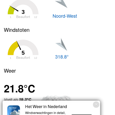
3
Noord-West
Beaufort
1
12
Windstoten
5
318.8°
Beaufort
1
12
Weer
21.8°C
Voelt als
19.3°C
Het Weer in Nederland
Lichte regen
Windverwachtingen in detail,