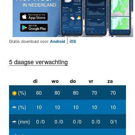
|
Gratis download voor
Android
iOS
5 daagse verwachting
di
wo
do
vr
za
(%)
60
80
80
70
70
(%)
10
10
10
10
10
(mm)
0 /0
0 /0
0 /0
0 /0
0/1