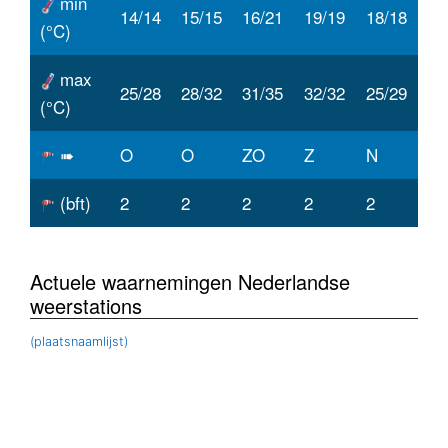
min
14/14
15/15
16/21
19/19
18/18
(°C)
max
25/28
28/32
31/35
32/32
25/29
(°C)
➠
O
O
ZO
Z
N
(bft)
2
2
2
2
2
Actuele waarnemingen Nederlandse
weerstations
(plaatsnaamlijst)