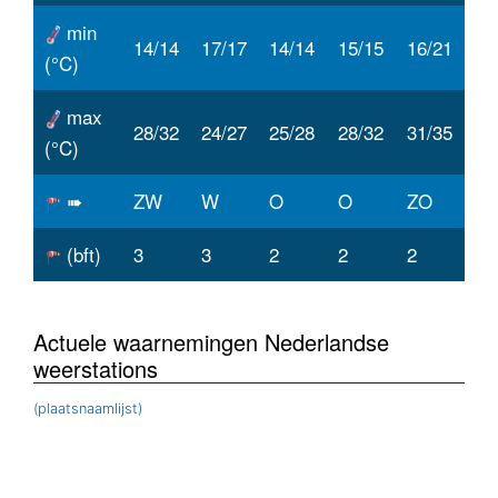
min
14/14
17/17
14/14
15/15
16/21
(°C)
max
28/32
24/27
25/28
28/32
31/35
(°C)
➠
ZW
W
O
O
ZO
(bft)
3
3
2
2
2
Actuele waarnemingen Nederlandse
weerstations
(plaatsnaamlijst)