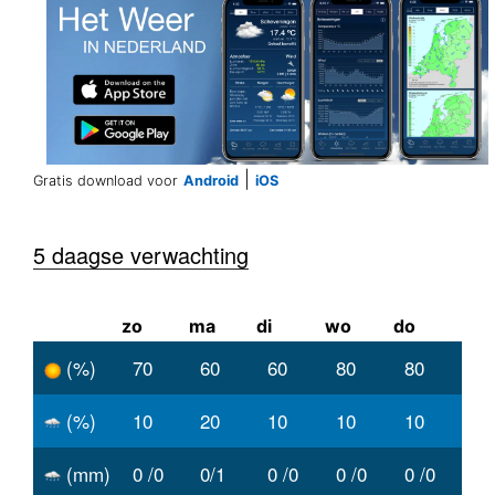
|
Gratis download voor
Android
iOS
5 daagse verwachting
zo
ma
di
wo
do
(%)
70
60
60
80
80
(%)
10
20
10
10
10
(mm)
0 /0
0/1
0 /0
0 /0
0 /0