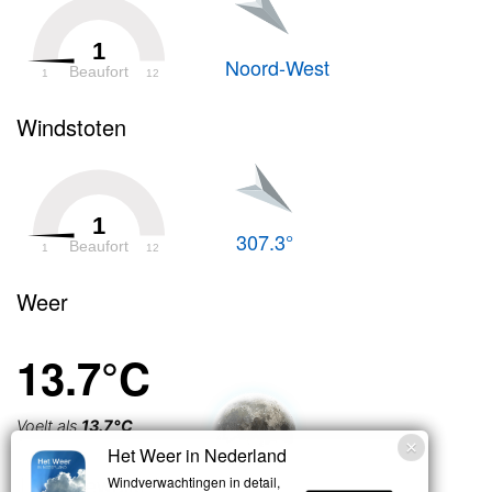
1
Noord-West
Beaufort
1
12
Windstoten
1
307.3°
Beaufort
1
12
Weer
13.7°C
Voelt als
13.7°C
Het Weer in Nederland
Licht bewolkt
Windverwachtingen in detail,