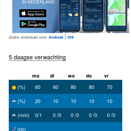
|
Gratis download voor
Android
iOS
5 daagse verwachting
ma
di
wo
do
vr
(%)
60
60
80
80
70
(%)
20
10
10
10
10
(mm)
0/1
0 /0
0 /0
0 /0
0 /0
min