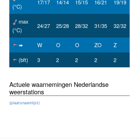
17/17
14/14
15/15
16/21
19/19
(°C)
max
24/27
25/28
28/32
31/35
32/32
(°C)
➠
W
O
O
ZO
Z
(bft)
3
2
2
2
2
Actuele waarnemingen Nederlandse
weerstations
(plaatsnaamlijst)