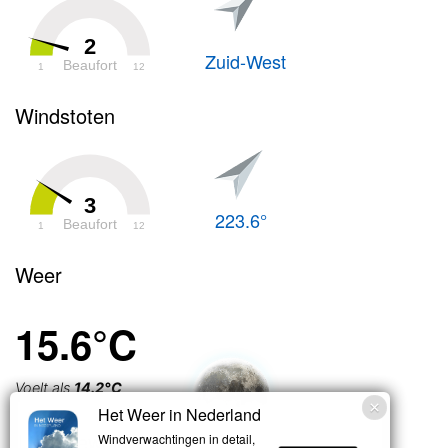
2
Zuid-West
Beaufort
1
12
Windstoten
3
223.6°
Beaufort
1
12
Weer
15.6°C
Voelt als
14.2°C
Het Weer in Nederland
Licht bewolkt
Windverwachtingen in detail,