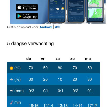
|
Gratis download voor
Android
iOS
5 daagse verwachting
do
vr
za
zo
ma
(%)
70
50
80
70
50
(%)
30
20
10
20
30
(mm)
0/3
0/1
0/1
0/2
0/1
min
16/16
14/14
13/13
14/14
17/17