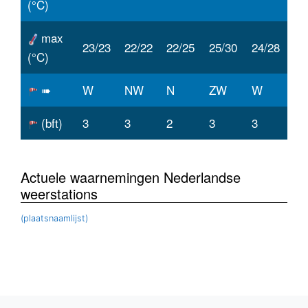
(°C)
max
23/23
22/22
22/25
25/30
24/28
(°C)
➠
W
NW
N
ZW
W
(bft)
3
3
2
3
3
Actuele waarnemingen Nederlandse
weerstations
(plaatsnaamlijst)