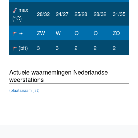
max
28/32
24/27
25/28
28/32
31/35
(°C)
➠
ZW
W
O
O
ZO
(bft)
3
3
2
2
2
Actuele waarnemingen Nederlandse
weerstations
(plaatsnaamlijst)