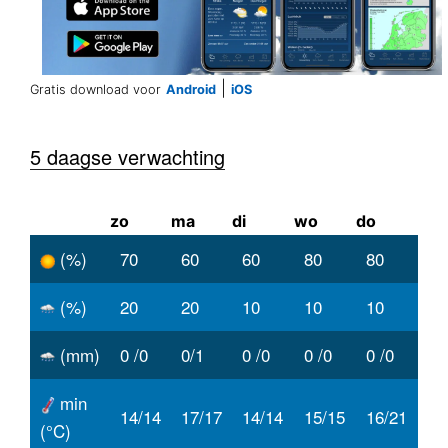
|
Gratis download voor
Android
iOS
5 daagse verwachting
zo
ma
di
wo
do
(%)
70
60
60
80
80
(%)
20
20
10
10
10
(mm)
0 /0
0/1
0 /0
0 /0
0 /0
min
14/14
17/17
14/14
15/15
16/21
(°C)