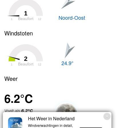
1
Noord-Oost
Beaufort
1
12
Windstoten
2
24.9°
Beaufort
1
12
Weer
6.2°C
Voelt als
6.2°C
Het Weer in Nederland
Licht bewolkt
Windverwachtingen in detail,