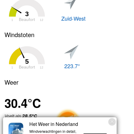
3
Zuid-West
Beaufort
1
12
Windstoten
5
223.7°
Beaufort
1
12
Weer
30.4°C
Voelt als
28.5°C
Het Weer in Nederland
Licht bewolkt
Windverwachtingen in detail,