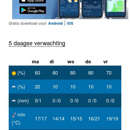
|
Gratis download voor
Android
iOS
5 daagse verwachting
ma
di
wo
do
vr
(%)
60
60
80
80
70
(%)
20
10
10
10
10
(mm)
0/1
0 /0
0 /0
0 /0
0 /0
min
17/17
14/14
15/15
16/21
19/19
(°C)