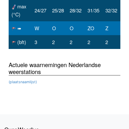
max
24/27
25/28
28/32
31/35
32/32
(°C)
➠
W
O
O
ZO
Z
(bft)
3
2
2
2
2
Actuele waarnemingen Nederlandse
weerstations
(plaatsnaamlijst)