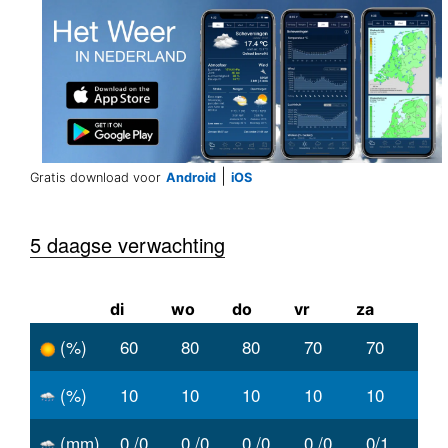
|
Gratis download voor
Android
iOS
5 daagse verwachting
di
wo
do
vr
za
(%)
60
80
80
70
70
(%)
10
10
10
10
10
(mm)
0 /0
0 /0
0 /0
0 /0
0/1