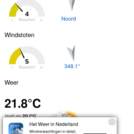
4
Noord
Beaufort
1
12
Windstoten
5
348.1°
Beaufort
1
12
Weer
21.8°C
Voelt als
20.1°C
Het Weer in Nederland
Half bewolkt
Windverwachtingen in detail,