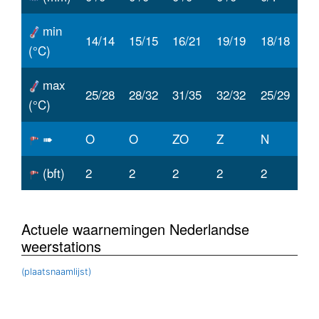
min
14/14
15/15
16/21
19/19
18/18
(°C)
max
25/28
28/32
31/35
32/32
25/29
(°C)
➠
O
O
ZO
Z
N
(bft)
2
2
2
2
2
Actuele waarnemingen Nederlandse
weerstations
(plaatsnaamlijst)