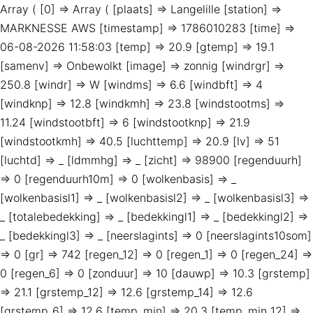
Array ( [0] => Array ( [plaats] => Langelille [station] =>
MARKNESSE AWS [timestamp] => 1786010283 [time] =>
06-08-2026 11:58:03 [temp] => 20.9 [gtemp] => 19.1
[samenv] => Onbewolkt [image] => zonnig [windrgr] =>
250.8 [windr] => W [windms] => 6.6 [windbft] => 4
[windknp] => 12.8 [windkmh] => 23.8 [windstootms] =>
11.24 [windstootbft] => 6 [windstootknp] => 21.9
[windstootkmh] => 40.5 [luchttemp] => 20.9 [lv] => 51
[luchtd] => _ [ldmmhg] => _ [zicht] => 98900 [regenduurh]
=> 0 [regenduurh10m] => 0 [wolkenbasis] => _
[wolkenbasisl1] => _ [wolkenbasisl2] => _ [wolkenbasisl3] =>
_ [totalebedekking] => _ [bedekkingl1] => _ [bedekkingl2] =>
_ [bedekkingl3] => _ [neerslagints] => 0 [neerslagints10som]
=> 0 [gr] => 742 [regen_12] => 0 [regen_1] => 0 [regen_24] =>
0 [regen_6] => 0 [zonduur] => 10 [dauwp] => 10.3 [grstemp]
=> 21.1 [grstemp_12] => 12.6 [grstemp_14] => 12.6
[grstemp_6] => 12.6 [temp_min] => 20.3 [temp_min_12] =>