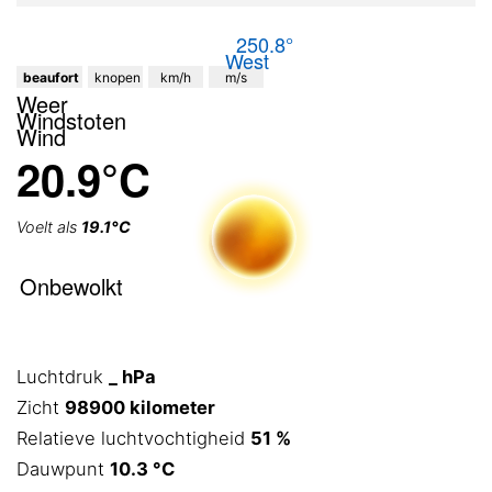
250.8°
West
beaufort
knopen
km/h
m/s
Weer
Windstoten
Wind
20.9°C
Voelt als
19.1°C
Onbewolkt
Luchtdruk
_ hPa
Zicht
98900 kilometer
Relatieve luchtvochtigheid
51 %
Dauwpunt
10.3 °C