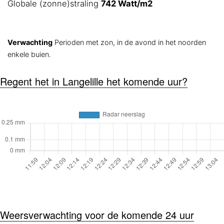
Globale (zonne)straling
742 Watt/m2
Verwachting
Perioden met zon, in de avond in het noorden
enkele buien.
6
4
Beaufort
1
12
Beaufort
1
12
Regent het in Langelille het komende uur?
Weersverwachting voor de komende 24 uur