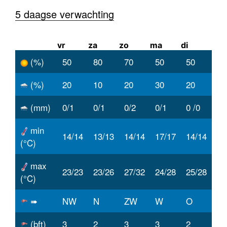
5 daagse verwachting
vr
za
zo
ma
di
(%)
50
80
70
50
50
(%)
20
10
20
30
20
(mm)
0/1
0/1
0/2
0/1
0 /0
min
14/14
13/13
14/14
17/17
14/14
(°C)
max
23/23
23/26
27/32
24/28
25/28
(°C)
➠
NW
N
ZW
W
O
(bft)
3
2
3
3
2