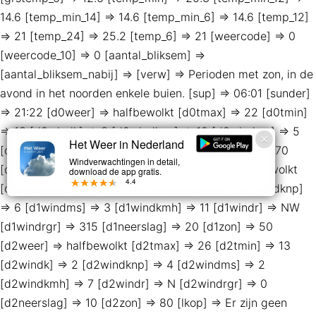
14.6 [temp_min_14] => 14.6 [temp_min_6] => 14.6 [temp_12]
=> 21 [temp_24] => 25.2 [temp_6] => 21 [weercode] => 0
[weercode_10] => 0 [aantal_bliksem] =>
[aantal_bliksem_nabij] => [verw] => Perioden met zon, in de
avond in het noorden enkele buien. [sup] => 06:01 [sunder]
=> 21:22 [d0weer] => halfbewolkt [d0tmax] => 22 [d0tmin]
=> 13 [d0windk] => 3 [d0windknp] => 10 [d0windms] => 5
Het Weer in Nederland
[d0windkmh] => 19 [d0windr] => W [d0windrgr] => 270
Windverwachtingen in detail,
[d0neerslag] => 4 [d0zon] => 53 [d1weer] => halfbewolkt
download de app gratis.
4.4
[d1tmax] => 23 [d1tmin] => 14 [d1windk] => 2 [d1windknp]
=> 6 [d1windms] => 3 [d1windkmh] => 11 [d1windr] => NW
[d1windrgr] => 315 [d1neerslag] => 20 [d1zon] => 50
[d2weer] => halfbewolkt [d2tmax] => 26 [d2tmin] => 13
[d2windk] => 2 [d2windknp] => 4 [d2windms] => 2
[d2windkmh] => 7 [d2windr] => N [d2windrgr] => 0
[d2neerslag] => 10 [d2zon] => 80 [lkop] => Er zijn geen