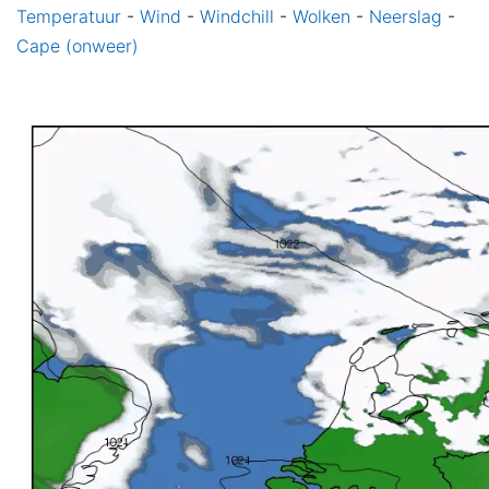
Temperatuur
-
Wind
-
Windchill
-
Wolken
-
Neerslag
-
Cape (onweer)