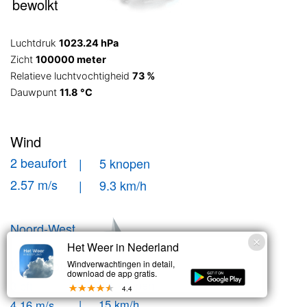
bewolkt
Luchtdruk
1023.24 hPa
Zicht
100000 meter
Relatieve luchtvochtigheid
73 %
Dauwpunt
11.8 °C
Wind
2 beaufort
| 5 knopen
2.57 m/s
| 9.3 km/h
Noord-West
Het Weer in Nederland
Windstoten
Windverwachtingen in detail,
download de app gratis.
| 8.1 knopen
3 bft
4.4
| 15 km/h
4.16 m/s