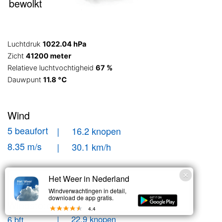
bewolkt
Luchtdruk
1022.04 hPa
Zicht
41200 meter
Relatieve luchtvochtigheid
67 %
Dauwpunt
11.8 °C
Wind
5 beaufort
| 16.2 knopen
8.35 m/s
| 30.1 km/h
West
Het Weer in Nederland
Windverwachtingen in detail,
download de app gratis.
Windstoten
4.4
| 22.9 knopen
6 bft