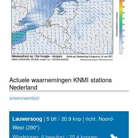
Actuele waarnemingen KNMI stations
Nederland
(plaatsnaamlijst)
| 5 bft / 20.9 knp | richt. Noord-
Lauwersoog
West (290°)
Windstoten: 6 beaufort / 25.4 knopen