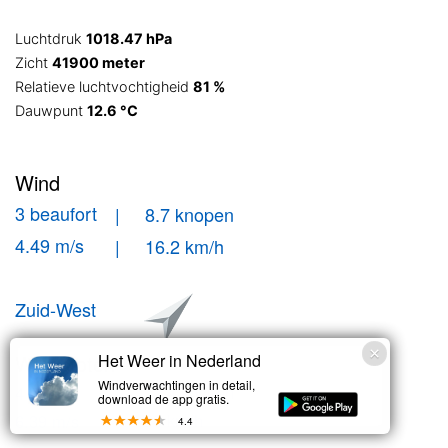
Luchtdruk
1018.47 hPa
Zicht
41900 meter
Relatieve luchtvochtigheid
81 %
Dauwpunt
12.6 °C
Wind
3 beaufort
| 8.7 knopen
4.49 m/s
| 16.2 km/h
Zuid-West
Windstoten
Het Weer in Nederland
Windverwachtingen in detail,
| 12.4 knopen
4 bft
download de app gratis.
| 23 km/h
6.39 m/s
4.4