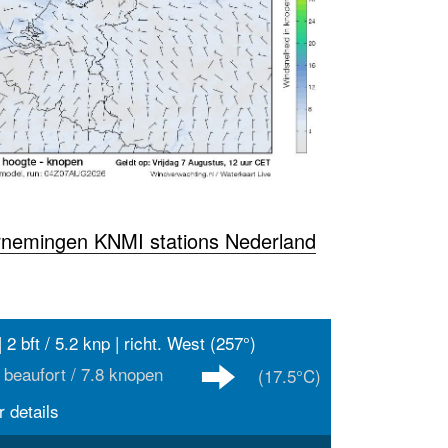
rnemingen KNMI stations Nederland
 2 bft / 5.2 knp | richt. West (257°)
 beaufort / 7.8 knopen
(17.5°C)
 details