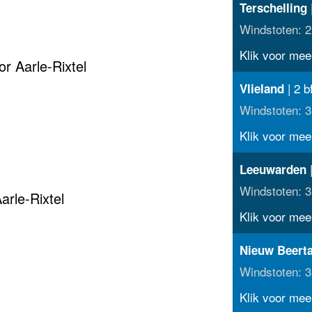
|
Terschelling
Windstoten: 2
Klik voor meer
r Aarle-Rixtel
| 2 b
Vlieland
Windstoten: 3
Klik voor meer
|
Leeuwarden
Windstoten: 3
arle-Rixtel
Klik voor meer
Nieuw Beert
Windstoten: 3
Klik voor meer