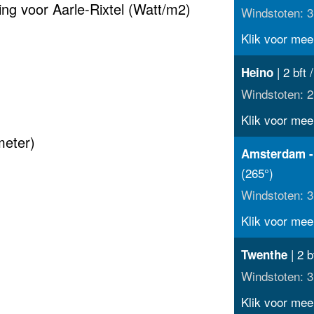
ing voor Aarle-Rixtel (Watt/m2)
Windstoten: 3
Klik voor meer
| 2 bft 
Heino
Windstoten: 2
Klik voor meer
meter)
Amsterdam -
(265°)
Windstoten: 3
Klik voor meer
| 2 b
Twenthe
Windstoten: 3
Klik voor meer