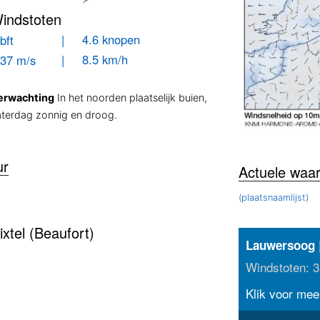
indstoten
| 4.6 knopen
bft
| 8.5 km/h
.37 m/s
erwachting
In het noorden plaatselijk buien,
aterdag zonnig en droog.
ur
Actuele waa
(plaatsnaamlijst)
xtel (Beaufort)
|
Lauwersoog
Windstoten: 3
Klik voor meer