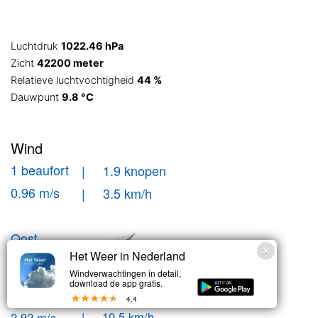
Luchtdruk
1022.46 hPa
Zicht
42200 meter
Relatieve luchtvochtigheid
44 %
Dauwpunt
9.8 °C
Wind
1 beaufort
| 1.9 knopen
0.96 m/s
| 3.5 km/h
Oost
Het Weer in Nederland
Windstoten
Windverwachtingen in detail,
download de app gratis.
| 5.7 knopen
2 bft
4.4
| 10.5 km/h
2.92 m/s