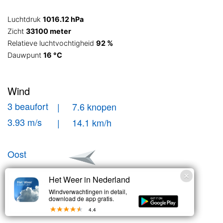
Luchtdruk
1016.12 hPa
Zicht
33100 meter
Relatieve luchtvochtigheid
92 %
Dauwpunt
16 °C
Wind
3 beaufort
| 7.6 knopen
3.93 m/s
| 14.1 km/h
Oost
Windstoten
Het Weer in Nederland
Windverwachtingen in detail,
| 9.1 knopen
3 bft
download de app gratis.
| 16.8 km/h
4.68 m/s
4.4