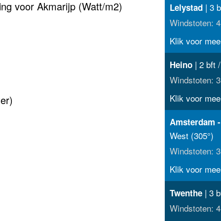
ting voor Akmarijp (Watt/m2)
| 3 b
Lelystad
Windstoten: 4
Klik voor meer
| 2 bft 
Heino
Windstoten: 3
Klik voor meer
er)
Amsterdam -
West (305°)
Windstoten: 3
Klik voor meer
| 3 b
Twenthe
Windstoten: 4