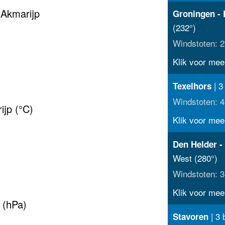
 Akmarijp
Groningen - 
(232°)
Windstoten: 2
Klik voor meer
| 3
Texelhors
Windstoten: 4
jp (°C)
Klik voor meer
Den Helder -
West (280°)
Windstoten: 3
Klik voor meer
 (hPa)
| 3 
Stavoren