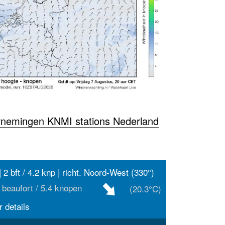
rnemingen KNMI stations Nederland
| 2 bft / 4.2 knp | richt. Noord-West (330°)
 beaufort / 5.4 knopen
(20.3°C)
 details