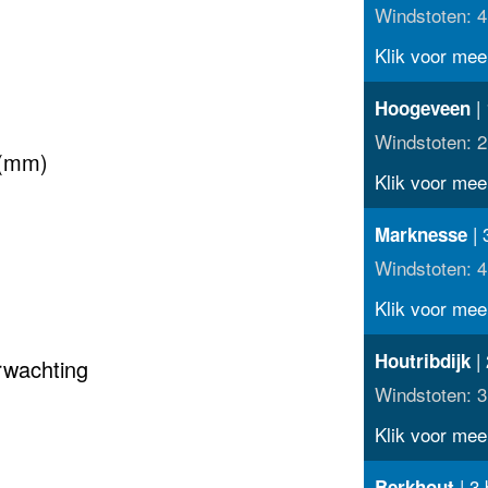
Windstoten: 4
Klik voor meer
| 
Hoogeveen
Windstoten: 2
 (mm)
Klik voor meer
| 
Marknesse
Windstoten: 4
Klik voor meer
| 
Houtribdijk
rwachting
Windstoten: 3
Klik voor meer
| 3 
Berkhout