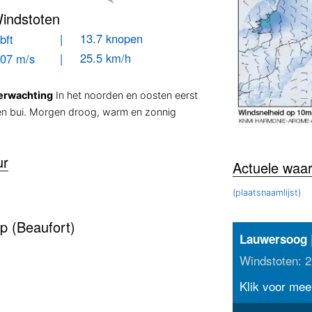
indstoten
| 13.7 knopen
bft
| 25.5 km/h
.07 m/s
erwachting
In het noorden en oosten eerst
en bui. Morgen droog, warm en zonnig
ur
Actuele waa
(plaatsnaamlijst)
p (Beaufort)
Lauwersoog
Windstoten: 2
Klik voor meer