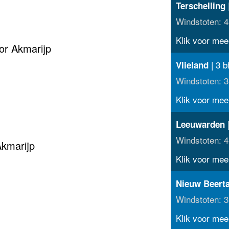
Terschelling
Windstoten: 4
Klik voor meer
or Akmarijp
| 3 b
Vlieland
Windstoten: 3
Klik voor meer
|
Leeuwarden
Windstoten: 4
Akmarijp
Klik voor meer
Nieuw Beert
Windstoten: 3
Klik voor meer