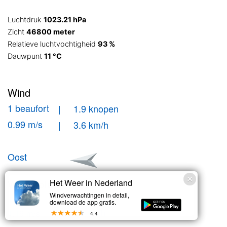
Luchtdruk
1023.21 hPa
Zicht
46800 meter
Relatieve luchtvochtigheid
93 %
Dauwpunt
11 °C
Wind
1 beaufort
| 1.9 knopen
0.99 m/s
| 3.6 km/h
Oost
Windstoten
Het Weer in Nederland
Windverwachtingen in detail,
| 2.3 knopen
1 bft
download de app gratis.
| 4.3 km/h
1.19 m/s
4.4