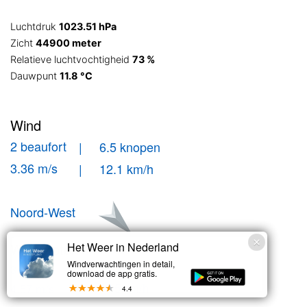
Luchtdruk
1023.51 hPa
Zicht
44900 meter
Relatieve luchtvochtigheid
73 %
Dauwpunt
11.8 °C
Wind
2 beaufort
| 6.5 knopen
3.36 m/s
| 12.1 km/h
Noord-West
Windstoten
Het Weer in Nederland
Windverwachtingen in detail,
| 8.9 knopen
3 bft
download de app gratis.
| 16.5 km/h
4.57 m/s
4.4