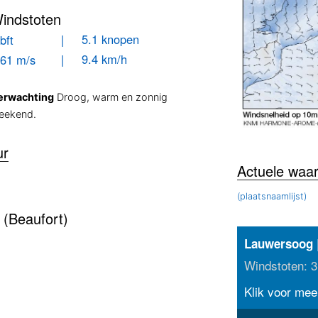
indstoten
| 5.1 knopen
bft
| 9.4 km/h
.61 m/s
erwachting
Droog, warm en zonnig
eekend.
ur
Actuele waa
(plaatsnaamlijst)
 (Beaufort)
|
Lauwersoog
Windstoten: 3
Klik voor meer