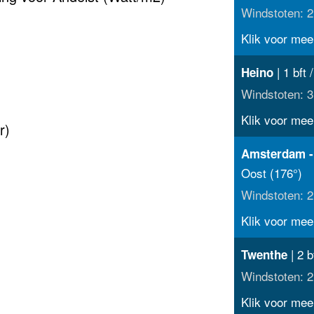
Windstoten: 2
Klik voor meer
| 1 bft 
Heino
Windstoten: 3
Klik voor meer
r)
Amsterdam -
Oost (176°)
Windstoten: 2
Klik voor meer
| 2 b
Twenthe
Windstoten: 2
Klik voor meer