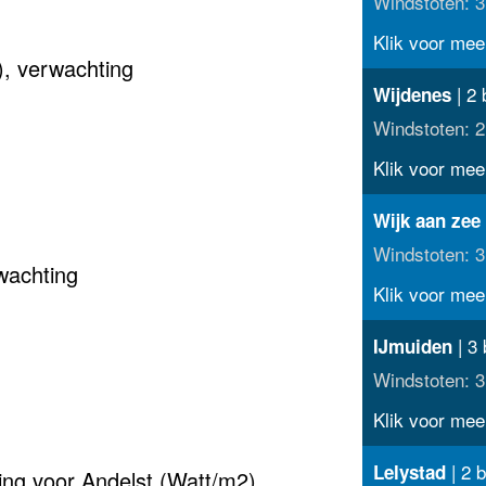
Windstoten: 3
Klik voor meer
), verwachting
| 2 
Wijdenes
Windstoten: 2
Klik voor meer
Wijk aan zee
Windstoten: 3
wachting
Klik voor meer
| 3 
IJmuiden
Windstoten: 3
Klik voor meer
| 2 b
Lelystad
ting voor Andelst (Watt/m2)