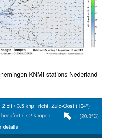
rnemingen KNMI stations Nederland
 2 bft / 3.5 knp | richt. Zuid-Oost (164°)
 beaufort / 7.2 knopen
(20.3°C)
 details