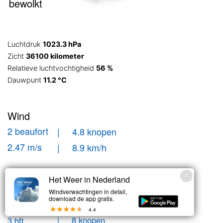
bewolkt
Luchtdruk
1023.3 hPa
Zicht
36100 kilometer
Relatieve luchtvochtigheid
56 %
Dauwpunt
11.2 °C
Wind
2 beaufort
| 4.8 knopen
2.47 m/s
| 8.9 km/h
Noord-Oost
Het Weer in Nederland
Windverwachtingen in detail,
download de app gratis.
Windstoten
4.4
| 8 knopen
3 bft