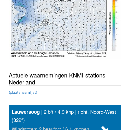
Actuele waarnemingen KNMI stations
Nederland
(plaatsnaamlijst)
| 2 bft / 4.9 knp | richt. Noord-West
Lauwersoog
(322°)
Windstoten: 2 beaufort / 6.1 knopen