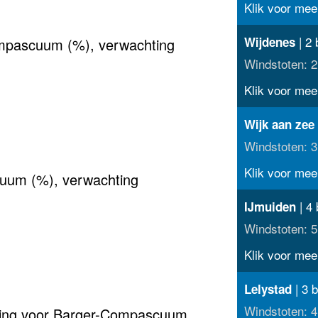
Klik voor meer
| 2 
Wijdenes
mpascuum (%), verwachting
Windstoten: 2
Klik voor meer
Wijk aan zee
Windstoten: 3
Klik voor meer
uum (%), verwachting
| 4 
IJmuiden
Windstoten: 5
Klik voor meer
| 3 b
Lelystad
Windstoten: 4
hting voor Barger-Compascuum