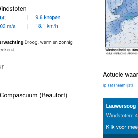
indstoten
| 9.8 knopen
bft
| 18.1 km/h
.03 m/s
erwachting
Droog, warm en zonnig
eekend.
ur
Actuele waa
(plaatsnaamlijst)
r-Compascuum (Beaufort)
Lauwersoog
Windstoten: 4
Klik voor meer