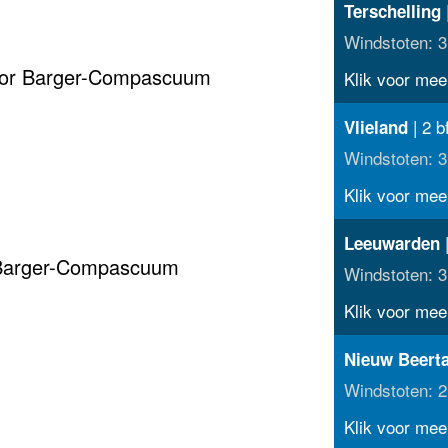
Terschelling
Windstoten: 3
voor Barger-Compascuum
Klik voor meer
| 2 b
Vlieland
Windstoten: 3
Klik voor meer
|
Leeuwarden
 Barger-Compascuum
Windstoten: 3
Klik voor meer
Nieuw Beert
Windstoten: 2
Klik voor meer