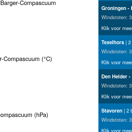
r Barger-Compascuum
Groningen - 
Windstoten: 3
Klik voor meer
| 2
Texelhors
Windstoten: 3
er-Compascuum (°C)
Klik voor meer
Den Helder -
Windstoten: 3
Klik voor meer
| 2 
Stavoren
-Compascuum (hPa)
Windstoten: 3
Klik voor meer