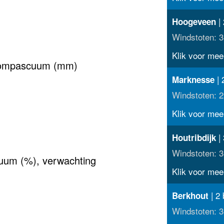
| 
Hoogeveen
Windstoten: 3
Klik voor meer
-Compascuum (mm)
| 
Marknesse
Windstoten: 2
Klik voor meer
| 
Houtribdijk
Windstoten: 3
uum (%), verwachting
Klik voor meer
| 2 
Berkhout
Windstoten: 3